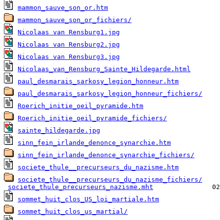
mammon_sauve_son_or.htm
mammon_sauve_son_or_fichiers/
Nicolaas van Rensburg1.jpg
Nicolaas van Rensburg2.jpg
Nicolaas van Rensburg3.jpg
Nicolaas_van_Rensburg_Sainte_Hildegarde.html
paul_desmarais_sarkosy_legion_honneur.htm
paul_desmarais_sarkosy_legion_honneur_fichiers/
Roerich_initie_oeil_pyramide.htm
Roerich_initie_oeil_pyramide_fichiers/
sainte_hildegarde.jpg
sinn_fein_irlande_denonce_synarchie.htm
sinn_fein_irlande_denonce_synarchie_fichiers/
societe_thule__precurseurs_du_nazisme.htm
societe_thule__precurseurs_du_nazisme_fichiers/
    
societe_thule_precurseurs_nazisme.mht
sommet_huit_clos_US_loi_martiale.htm
sommet_huit_clos_us_martial/