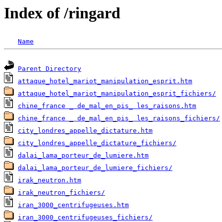
Index of /ringard
Name
Parent Directory
attaque_hotel_mariot_manipulation_esprit.htm
attaque_hotel_mariot_manipulation_esprit_fichiers/
chine_france _ de_mal_en_pis_ les_raisons.htm
chine_france _ de_mal_en_pis_ les_raisons_fichiers/
city_londres_appelle_dictature.htm
city_londres_appelle_dictature_fichiers/
dalai_lama_porteur_de_lumiere.htm
dalai_lama_porteur_de_lumiere_fichiers/
irak_neutron.htm
irak_neutron_fichiers/
iran_3000_centrifugeuses.htm
iran_3000_centrifugeuses_fichiers/