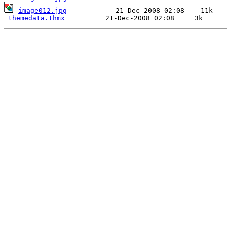
image012.jpg
            21-Dec-2008 02:08    11k  

themedata.thmx