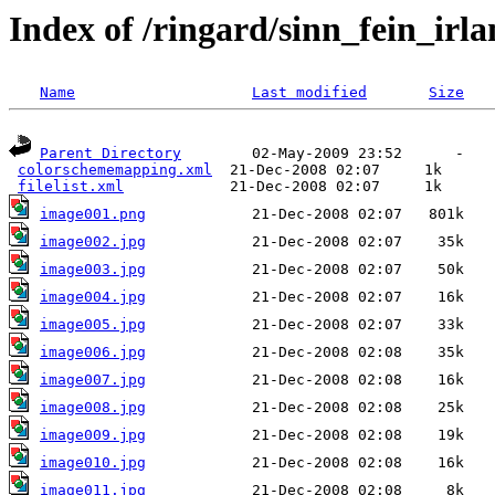
Index of /ringard/sinn_fein_irl
Name
Last modified
Size
Parent Directory
        02-May-2009 23:52      -  

colorschememapping.xml
  21-Dec-2008 02:07     1k  

filelist.xml
image001.png
image002.jpg
image003.jpg
image004.jpg
image005.jpg
image006.jpg
image007.jpg
image008.jpg
image009.jpg
image010.jpg
image011.jpg