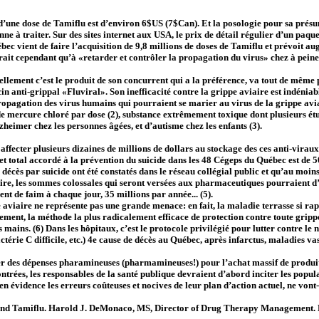
d’une dose de Tamiflu est d’environ 6$US (7$Can). Et la posologie pour sa présum
ne à traiter. Sur des sites internet aux USA, le prix de détail régulier d’un paqu
ec vient de faire l’acquisition de 9,8 millions de doses de Tamiflu et prévoit a
irait cependant qu’à «retarder et contrôler la propagation du virus» chez à peine
ement c’est le produit de son concurrent qui a la préférence, va tout de même pr
cin anti-grippal «Fluviral». Son inefficacité contre la grippe aviaire est indénia
opagation des virus humains qui pourraient se marier au virus de la grippe avia
e mercure chloré par dose (2), substance extrêmement toxique dont plusieurs étu
heimer chez les personnes âgées, et d’autisme chez les enfants (3).
fecter plusieurs dizaines de millions de dollars au stockage des ces anti-viraux
t total accordé à la prévention du suicide dans les 48 Cégeps du Québec est de 5
décès par suicide ont été constatés dans le réseau collégial public et qu’au moins 
étaire, les sommes colossales qui seront versées aux pharmaceutiques pourraient 
t de faim à chaque jour, 35 millions par année... (5).
aviaire ne représente pas une grande menace: en fait, la maladie terrasse si rap
ement, la méthode la plus radicalement efficace de protection contre toute grippe
s mains. (6) Dans les hôpitaux, c’est le protocole privilégié pour lutter contre le
térie C difficile, etc.) 4e cause de décès au Québec, après infarctus, maladies vas
er des dépenses pharamineuses (pharmamineuses!) pour l’achat massif de produits
montrées, les responsables de la santé publique devraient d’abord inciter les popu
n évidence les erreurs coûteuses et nocives de leur plan d’action actuel, ne vont
and Tamiflu. Harold J. DeMonaco, MS, Director of Drug Therapy Management. D