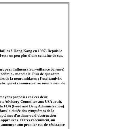
lailles à Hong Kong en 1997. Depuis la
est : un peu plus d’une centaine de cas,
(European Influenza Surveillance Scheme)
pandémie» mondiale. Plus de quarante
urs de la neuramidase» : l’oseltamivir,
abriqué et commercialisé sous le nom de
es moyens proposés car ces deux
ducts Advisory Commitee aux USA avait,
r la FDA (Food and Drug Administration)
 dans la durée des symptômes de la
 symptômes d’asthme ou d’obstruction
nt approuvés. Et très récemment, un
dû annoncer «un premier cas de résistance