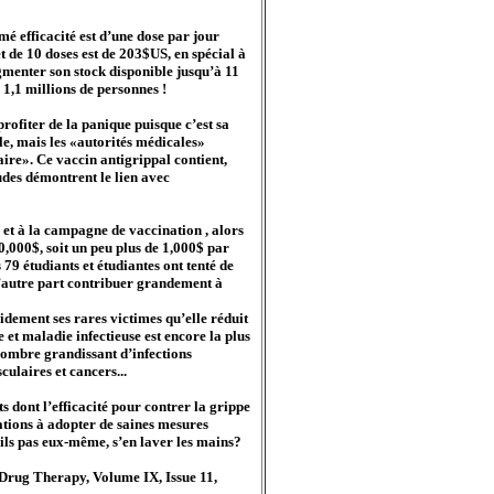
é efficacité est d’une dose par jour
et de 10 doses est de 203$US, en spécial à
ugmenter son stock disponible jusqu’à 11
 1,1 millions de personnes !
ofiter de la panique puisque c’est sa
ble, mais les «autorités médicales»
ire». Ce vaccin antigrippal contient,
des démontrent le lien avec
 et à la campagne de vaccination , alors
0,000$, soit un peu plus de 1,000$ par
79 étudiants et étudiantes ont tenté de
d’autre part contribuer grandement à
idement ses rares victimes qu’elle réduit
 et maladie infectieuse est encore la plus
 nombre grandissant d’infections
culaires et cancers...
 dont l’efficacité pour contrer la grippe
lations à adopter de saines mesures
-ils pas eux-même, s’en laver les mains?
rug Therapy, Volume IX, Issue 11,