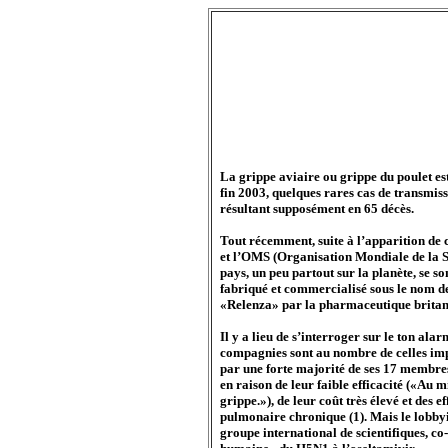
La grippe aviaire ou grippe du poulet e
fin 2003, quelques rares cas de transmiss
résultant supposément en 65 décès.
Tout récemment, suite à l’apparition de 
et l’OMS (Organisation Mondiale de la S
pays, un peu partout sur la planète, se s
fabriqué et commercialisé sous le nom d
«Relenza» par la pharmaceutique brita
Il y a lieu de s’interroger sur le ton ala
compagnies sont au nombre de celles impl
par une forte majorité de ses 17 membre
en raison de leur faible efficacité («Au
grippe.»), de leur coût très élevé et des 
pulmonaire chronique (1). Mais le lobbyin
groupe international de scientifiques, co