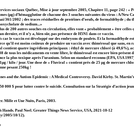
ervices sociaux Québec, Mise à jour septembre 2005, Chapitre 11, page 242 : « 
mes (µg) d’hémagglutine de chacune des 3 souches suivantes du virus : A/New C
i/361/2002 ; des traces résiduelles de protéines d’oeufs, de formaldéhyde ; du
désoxycholate de sodium...»
us de 200 autres souches en circulation, elles vont « probablement » être celles 
n dernier, et il n’y a, bien sûr, pas présence de H5N1 dans ce vaccin.
ufs car le vaccin est développé sur des embryons de poulets. Et la formadéhyde e
e qu’il est moins coûteux de produire un vaccin avec thimérosal que sans, en r
 contient quatre ingrédients principaux : éthyl de mercure chloré (à 49,6%), ac
88 de tous les médicaments en vente libre, le thimérosal est encore bien présent d
nce la plus toxique après l’uranium. Selon un standard reconnu (EPA, USA 1997)
1µg / kilo / jour. Une dose de « Fluviral » contient près de 25 µg de mercure chlor
sonne pesant 250kg !
nes and the Autism Epidemic : A Medical Controversy. David Kirby. St. Martin’s
0 000 $ pour lutter contre le suicide. Consultation sur la Stratégie d’action je
r. Mille et Une Nuits, Paris, 2003.
sh Hands. Paul Noel. Greater Things News Service, USA, 2021-10-12
ly/2005/10/12).
u