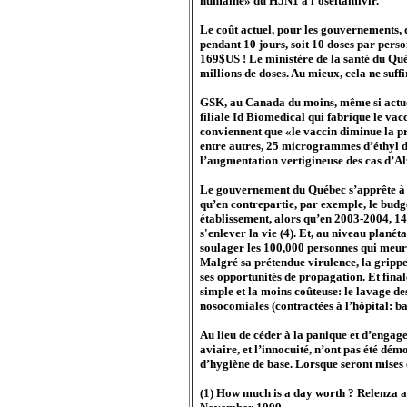
humaine» du H5N1 à l’oseltamivir.
Le coût actuel, pour les gouvernements, 
pendant 10 jours, soit 10 doses par person
169$US ! Le ministère de la santé du Québ
millions de doses. Au mieux, cela ne suff
GSK, au Canada du moins, même si actuell
filiale Id Biomedical qui fabrique le vac
conviennent que «le vaccin diminue la pr
entre autres, 25 microgrammes d’éthyl d
l’augmentation vertigineuse des cas d’Alz
Le gouvernement du Québec s’apprête à af
qu’en contrepartie, par exemple, le budge
établissement, alors qu’en 2003-2004, 14 
s'enlever la vie (4). Et, au niveau plan
soulager les 100,000 personnes qui meuren
Malgré sa prétendue virulence, la grippe 
ses opportunités de propagation. Et final
simple et la moins coûteuse: le lavage de
nosocomiales (contractées à l’hôpital: bac
Au lieu de céder à la panique et d’engag
aviaire, et l’innocuité, n’ont pas été dé
d’hygiène de base. Lorsque seront mises e
(1) How much is a day worth ? Relenza 