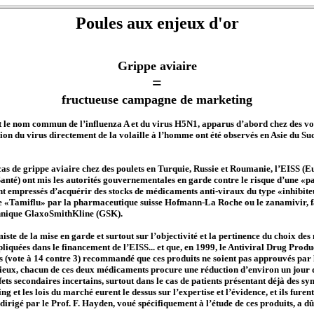
Poules aux enjeux d'or
Grippe aviaire
=
fructueuse campagne de marketing
st le nom commun de l’influenza A et du virus H5N1, apparus d’abord chez des vo
ion du virus directement de la volaille à l’homme ont été observés en Asie du Sud-
cas de grippe aviaire chez des poulets en Turquie, Russie et Roumanie, l’EISS 
anté) ont mis les autorités gouvernementales en garde contre le risque d’une «
ont empressés d’acquérir des stocks de médicaments anti-viraux du type «inhibite
e «Tamiflu» par la pharmaceutique suisse Hofmann-La Roche ou le zanamivir, f
nnique GlaxoSmithKline (GSK).
rmiste de la mise en garde et surtout sur l’objectivité et la pertinence du choix d
iquées dans le financement de l’EISS... et que, en 1999, le Antiviral Drug Pro
s (vote à 14 contre 3) recommandé que ces produits ne soient pas approuvés pa
 mieux, chacun de ces deux médicaments procure une réduction d’environ un jour
effets secondaires incertains, surtout dans le cas de patients présentant déjà des
g et les lois du marché eurent le dessus sur l’expertise et l’évidence, et ils fure
-dirigé par le Prof. F. Hayden, voué spécifiquement à l’étude de ces produits, a 