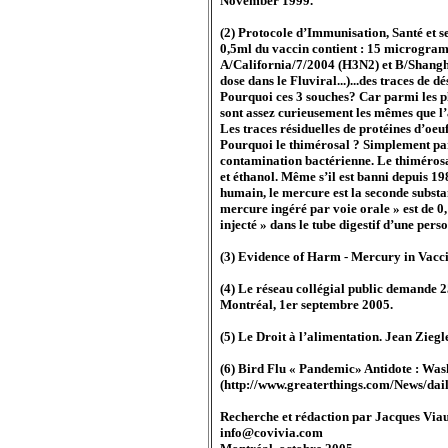
November 1999.
(2) Protocole d’Immunisation, Santé et s
0,5ml du vaccin contient : 15 microgram
A/California/7/2004 (H3N2) et B/Shangha
dose dans le Fluviral...)...des traces de 
Pourquoi ces 3 souches? Car parmi les pl
sont assez curieusement les mêmes que l’a
Les traces résiduelles de protéines d’oe
Pourquoi le thimérosal ? Simplement parc
contamination bactérienne. Le thimérosal
et éthanol. Même s’il est banni depuis 19
humain, le mercure est la seconde substa
mercure ingéré par voie orale » est de 0,
injecté » dans le tube digestif d’une per
(3) Evidence of Harm - Mercury in Vacci
(4) Le réseau collégial public demande 25
Montréal, 1er septembre 2005.
(5) Le Droit à l’alimentation. Jean Ziegle
(6) Bird Flu « Pandemic» Antidote : Wa
(http://www.greaterthings.com/News/dai
Recherche et rédaction par Jacques Via
info@covivia.com