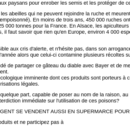
x paysans pour enrober les semis et les protéger de ce
les abeilles qui ne peuvent rejoindre la ruche et meurent.
 empoisonné). En moins de trois ans, 450 000 ruches ont
5 000 tonnes pour la France. En Alsace, les apiculteurs
s, il faut savoir que rien qu'en Europe, environ 4 000 es
e aux cris d'alerte, et n'hésite pas, dans son arrogance, 
l'année alors que celui-ci contamine plusieurs récoltes s
é de partager ce gâteau du diable avec Bayer et de met
ent.
ologique imminente dont ces produits sont porteurs à c
risations légales.
e quelque part, capable de poser au nom de la raison, au
erdiction immédiate sur l'utilisation de ces poisons?
EGENT SE VENDENT AUSSI EN SUPERMARCE POUR 
duits et ne participez pas à