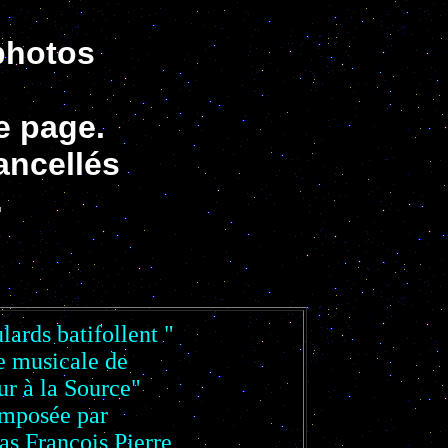
 photos
te page.
cancellés
.
lards batifollent "
e musicale de
ur à la Source"
mposée par
as François Pierre