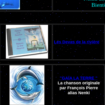
Bientô
Les Devas de la rivière
"GAÏA LA TERRE "
La chanson originale
par François Pierre
alias Nenki