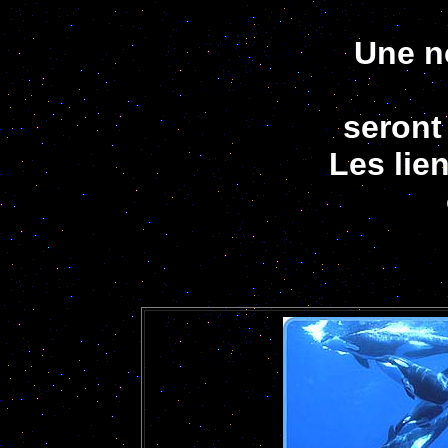
Une no
seront 
Les lien