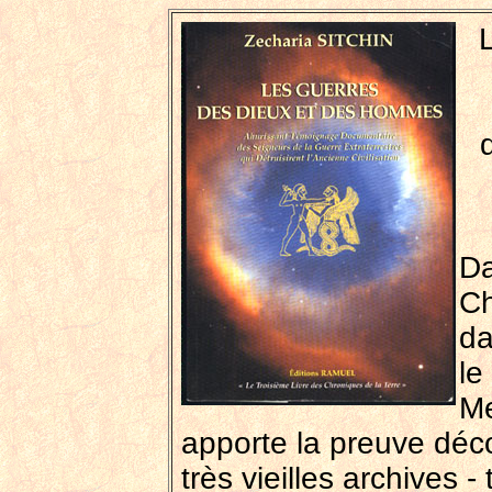
Da
Ch
da
le
Me
apporte la preuve déc
très vieilles archives - 