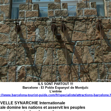
ILS SONT PARTOUT !!!
Barcelone - El Poble Espanyol de Montjuïc
L'entrée
p://www.barcelona-tourist-guide.com/fr/specialiste/attractions-barcelone.
ELLE SYNARCHIE Internationale
rale domine les nations et asservit les peuples