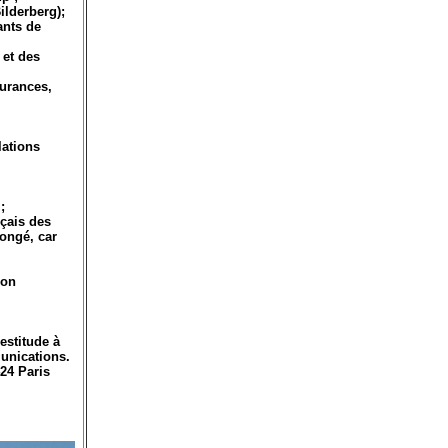
ilderberg);
ants de
 et des
surances,
lations
;
nçais des
congé, car
ion
estitude à
unications.
24 Paris