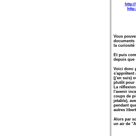
http:
http
Vous pouvez 
documents é
la curiosité
Et puis com
depuis que l
Voici donc p
s'apprêtent
(j'en suis) 
plutôt pour
La réflexio
l'avenir inc
coups de pie
jetable), av
pendant que
autres liber
Alors par s
un air de "