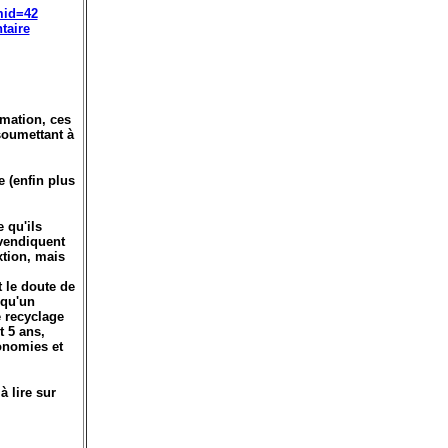
mid=42
taire
rmation, ces
soumettant à
 (enfin plus
 qu'ils
evendiquent
xtion, mais
 le doute de
 qu'un
e recyclage
t 5 ans,
onomies et
 lire sur