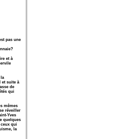
est pas une
onnaie?
re et à
ervile
 la
et suite à
rasse de
étés qui
 les mêmes
e réveiller
aint-Yves
de quelques
 ceux qui
uisme, la