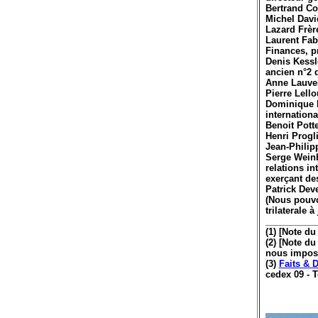
Bertrand Co
Michel Davi
Lazard Frère
Laurent Fab
Finances, p
Denis Kessl
ancien n°2 
Anne Lauver
Pierre Lell
Dominique Mo
internationa
Benoit Pott
Henri Progl
Jean-Philip
Serge Weinb
relations in
exerçant de
Patrick Dev
(Nous pouvo
trilaterale 
__________
(1) [Note du
(2) [Note du
nous impose
(3)
Faits &
cedex 09 - T