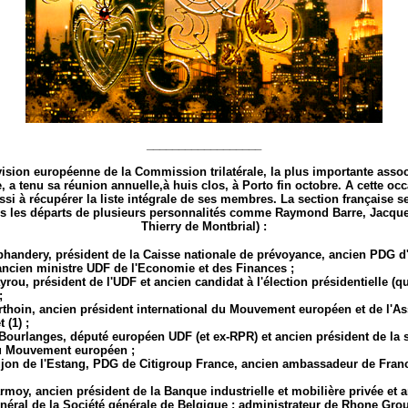
__________________
vision européenne de la Commission trilatérale, la plus importante assoc
, a tenu sa réunion annuelle,à huis clos, à Porto fin octobre. A cette oc
ssi à récupérer la liste intégrale de ses membres. La section française 
ès les départs de plusieurs personnalités comme Raymond Barre, Jacque
Thierry de Montbrial) :
andery, président de la Caisse nationale de prévoyance, ancien PDG d'é
ancien ministre UDF de l'Economie et des Finances ;
rou, président de l'UDF et ancien candidat à l'élection présidentielle (qu
;
thoin, ancien président international du Mouvement européen et de l'As
 (1) ;
Bourlanges, député européen UDF (et ex-RPR) et ancien président de la 
u Mouvement européen ;
jon de l'Estang, PDG de Citigroup France, ancien ambassadeur de Franc
rmoy, ancien président de la Banque industrielle et mobilière privée et 
énéral de la Société générale de Belgique ; administrateur de Rhone Grou