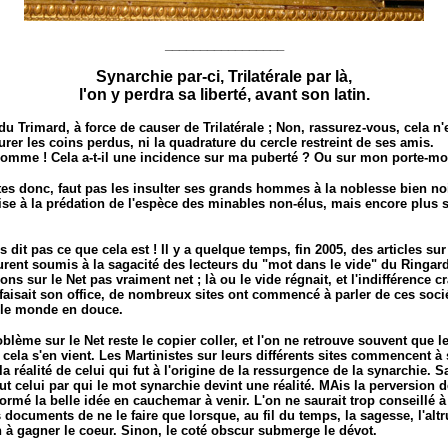
_________________
Synarchie par-ci, Trilatérale par là,
l'on y perdra sa liberté, avant son latin.
u Trimard, à force de causer de Trilatérale ; Non, rassurez-vous, cela n'
rer les coins perdus, ni la quadrature du cercle restreint de ses amis.
comme ! Cela a-t-il une incidence sur ma puberté ? Ou sur mon porte-m
tes donc, faut pas les insulter ses grands hommes à la noblesse bien noi
se à la prédation de l'espèce des minables non-élus, mais encore plus s
 dit pas ce que cela est ! Il y a quelque temps, fin 2005, des articles sur
urent soumis à la sagacité des lecteurs du "mot dans le vide" du Ringard 
ions sur le Net pas vraiment net ; là ou le vide régnait, et l'indifférence c
 faisait son office, de nombreux sites ont commencé à parler de ces soci
 le monde en douce.
blème sur le Net reste le copier coller, et l'on ne retrouve souvent que
 cela s'en vient. Les Martinistes sur leurs différents sites commencent à s
 la réalité de celui qui fut à l'origine de la ressurgence de la synarchie. S
ut celui par qui le mot synarchie devint une réalité. MAis la perversion 
ormé la belle idée en cauchemar à venir. L'on ne saurait trop conseillé à
 documents de ne le faire que lorsque, au fil du temps, la sagesse, l'altr
à gagner le coeur. Sinon, le coté obscur submerge le dévot.