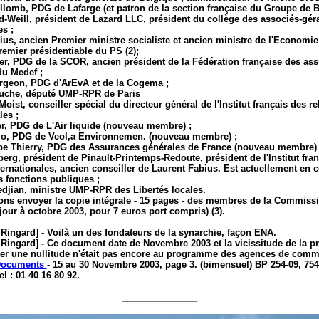
llomb, PDG de Lafarge (et patron de la section française du Groupe de B
d-Weill, président de Lazard LLC, président du collège des associés-gér
s ;
ius, ancien Premier ministre socialiste et ancien ministre de l'Economie
remier présidentiable du PS (2);
er, PDG de la SCOR, ancien président de la Fédération française des as
du Medef ;
geon, PDG d'ArEvA et de la Cogema ;
ouche, député UMP-RPR de Paris
ist, conseiller spécial du directeur général de l'Institut français des re
les ;
er, PDG de L'Air liquide (nouveau membre) ;
io, PDG de Veol,a Environnemen. (nouveau membre) ;
pe Thierry, PDG des Assurances générales de France (nouveau membre) 
erg, président de Pinault-Printemps-Redoute, président de l'Institut fra
ternationales, ancien conseiller de Laurent Fabius. Est actuellement en 
s fonctions publiques ;
edjian, ministre UMP-RPR des Libertés locales.
ns envoyer la copie intégrale - 15 pages - des membres de la Commiss
à jour à octobre 2003, pour 7 euros port compris) (3).
_________
 Ringard] - Voilà un des fondateurs de la synarchie, façon ENA.
 Ringard] - Ce document date de Novembre 2003 et la vicissitude de la pr
r une nullitude n'était pas encore au programme des agences de comm
 Documents
- 15 au 30 Novembre 2003, page 3. (bimensuel) BP 254-09, 754
el : 01 40 16 80 92.
_______________