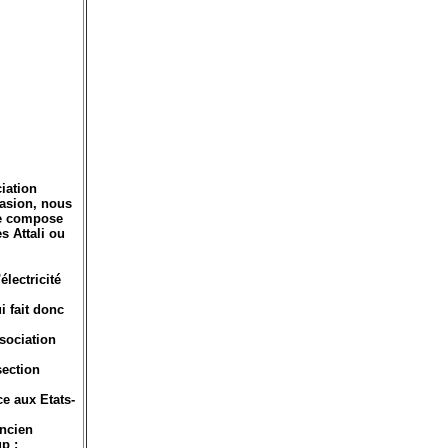
iation
casion, nous
se compose
s Attali ou
lectricité
i fait donc
sociation
section
e aux Etats-
ancien
p ;