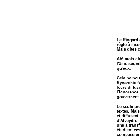
Le Ringard d
règle à mesu
Mais dîtes 
Ah! mais dî
l'âme soumi
qu'eux.
Cela ne nous
Synarchie f
leurs diffus
l'ignorance
gouvernent
Le seule pro
textes. Mais
et diffusent
d'Alveydre f
uns a transf
étudient ces
compassion 