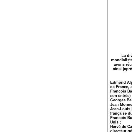
La di
mondialiste
avons réu
ainsi (apr
Edmond Alph
de France, 
Francois Bay
son entrée) 
Georges Ber
Jean Monnet
Jean-Louis 
française d
Francois Bu
Unis ;
Hervé de Ca
directeur g