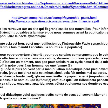
//www.initiation.fr/index.php?option=com_content&task=view&id=14&Ite
://solidariteetprogres.online.fr/Dossiers/Histoire/Synarchie.html#Commen
_________
http://www.conspiration.cc/conspir/synarchie_pacte.html
http://www.conspiration.cc/conspir/synarchie_financiere.pdf
les retrouver sur un site qui fit grand cas de ses trouvailles. Pour info
taient introuvables à la misère que nous sommes avant la publication 
 populaire le pacte synarchique.
me cela est bon, voici une rediffusion de l'introuvable Pacte synarchique
e trois fois maudit Lenculus, l'a soumis à la populace).
our votre ouverture d'esprit ; pour que certains comprennent que le vote
 à effectuer en douce dans une cahute, derrière un rideau que certains r
où s'isolant un moment, non pas pour satisfaire au cycle naturel de la mi
 offrir notre pays à un homme, ou une femme (?).
n guidée le plus souvent par la manipulation médiatique perd pied devant
ertain, (vous me direz cela est mieux ainsi, cela fait moins mal au corps,
d dans le fondement); glisser une feuille de papier recyclé (important l
ec dessus le nom du (de la) futur(e) comique que l'on ridiculisera pendan
 sa clique, engeance apatride, nous pèlera et plumera nos dernières éc
tés.
ouci didactique voici quelques petits noms de ceux qui servent Mamon ; à
Ah que la soupe est bonne !"