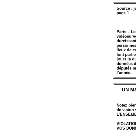
Source : j
page 1.
Paris – Le
vidéosurve
durcissant
personnes
lieux de c
font parti
jours la d
données de
députés ma
l’année.
UN M
Notez bien
de vision 
L’ENSEMB
VIOLATIO
VOS DONN