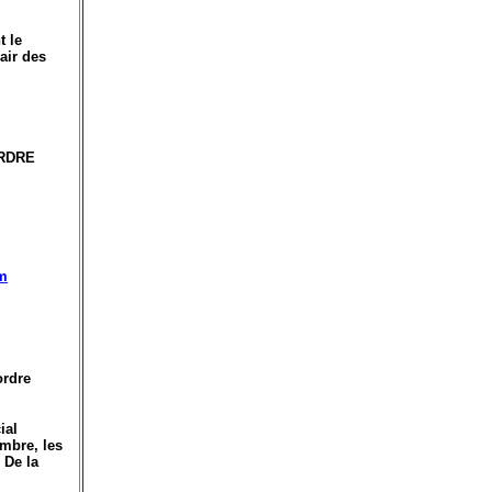
t le
air des
ORDRE
tm
ordre
ial
embre, les
 De la