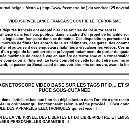
ournal belge « Metro » ( http://www.freemetro.be ) du vendredi 25 novem
VIDEOSURVEILLANCE FRANCAISE CONTRE LE TERRORISME
s députés français ont adopté hier des articles de loi autorisant la
illance dans les lieux publics, dans le cadre d’un projet de loi antiterror
 la législation française dans ce domaine. Ces dispositions permettent 
 morales de filmer les abords de leurs bâtiments, des gares, des comme
ulte, et autorisent des enquêteurs habilités à visualiser les vidéos. Ces 
e d’un projet de loi antiterroriste prévoyant notamment de porter de quatr
urée maximale de garde à vue en matière de terrorisme et la conservatio
 connexion à l’Internet. Le texte complet de cette loi doit être soumis a
rdi, et passer au Sénat avant de pouvoir être mis en œuvre, avant la fin
AGNETOSCOPE VIDEO BASÉ SUR LES TAGS RFID… ET S
PUCE SOUS-CUTANEE
 dans l'article ci-bas que l’on fait déjà allusion dans l'article à une rec
via un ordinateur qui fonctionnerait selon le même procédé… C’est donc
LE DES APPAREILS ELECTRONIQUES qui est visé !!!
N DE LA VIE PRIVEE, DES LIBERTES ET DU LIBRE-ARBITRE, ET EMIS
EES PERSONNELLES GARANTIES !!!