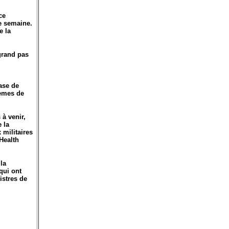
ce
e semaine.
e la
grand pas
ase de
tèmes de
 à venir,
 la
 militaires
Health
la
qui ont
istres de