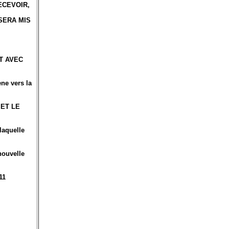
 RECEVOIR,
SERA MIS
AT AVEC
ène vers la
 ET LE
laquelle
 nouvelle
11