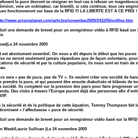
efusent la puce devront se résigner en tout cas à refuser un magnétosc
évision, voie un ordinateur, car bientôt, si cela continue, tous ces engin
ques fonctionneront sur base de la RFID !!! LA LIBERTE EST A CE PRIX !
ttp://www.prisonplanet.com/articles/november2005/241105tivofiles.htm
duit une demande de brevet pour un enregistreur vidéo à RFID basé sur 
le.
anet|Le 24 novembre 2005
t est absolument essentiel. On nous a dit depuis le début que les puces
les ne seront seulement jamais répandues que de façon volontaire, pour
ications de sécurité et par la culture populaire, ils nous sont en train de 
tau.
, ce sera « pas de puce, pas de TV ». Ils veulent créer une société de ban
e prendre la puce, et qui peuvent être ensuite diabolisés et blâmés de to
 société. Ils comptent sur la pression des pairs pour faire progresser un
enda. Des clubs à travers l'Europe pucent déjà des personnes afin d’ent
VIP.
 la sécurité et de la politique de cette équation, Tommy Thompson fait l
conisant « l’affectueuse » puce de sécurité.
duit une demande de brevet pour un enregistreur vidéo basé sur la RFID
on Week/Laurie Sullivan |Le 24 novembre 2005