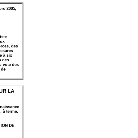
bre 2005,
iste
aux
rces, des
mesures
e à six
n des
u vote des
 de
UR LA
onnaissance
, à terme,
SION DE