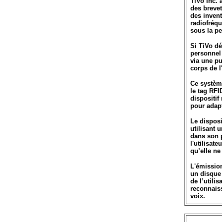
TiVo Inc. 
des breve
des invent
radiofréqu
sous la pe
Si TiVo dé
personnel 
via une pu
corps de l'
Ce systèm
le tag RFI
dispositif
pour adap
Le disposi
utilisant 
dans son p
l'utilisat
qu’elle ne
L'émission
un disque 
de l’utili
reconnaiss
voix.