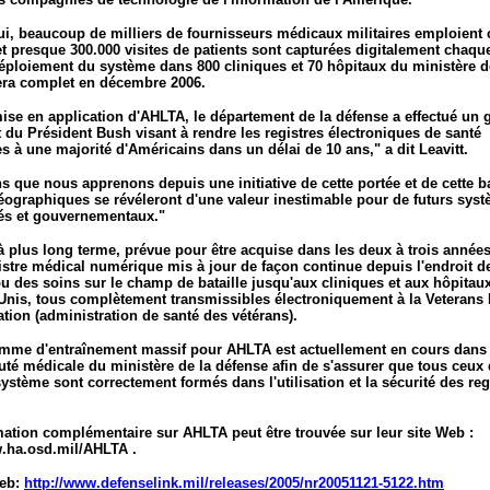
i, beaucoup de milliers de fournisseurs médicaux militaires emploient 
t presque 300.000 visites de patients sont capturées digitalement chaqu
éploiement du système dans 800 cliniques et 70 hôpitaux du ministère d
era complet en décembre 2006.
ise en application d'AHLTA, le département de la défense a effectué un 
t du Président Bush visant à rendre les registres électroniques de santé
s à une majorité d'Américains dans un délai de 10 ans," a dit Leavitt.
s que nous apprenons depuis une initiative de cette portée et de cette b
éographiques se révéleront d'une valeur inestimable pour de futurs sys
vés et gouvernementaux."
à plus long terme, prévue pour être acquise dans les deux à trois années
istre médical numérique mis à jour de façon continue depuis l'endroit de
u des soins sur le champ de bataille jusqu'aux cliniques et aux hôpitaux
Unis, tous complètement transmissibles électroniquement à la Veterans 
tion (administration de santé des vétérans).
mme d'entraînement massif pour AHLTA est actuellement en cours dans 
é médicale du ministère de la défense afin de s'assurer que tous ceux 
ystème sont correctement formés dans l'utilisation et la sécurité des reg
mation complémentaire sur AHLTA peut être trouvée sur leur site Web :
w.ha.osd.mil/AHLTA .
Web:
http://www.defenselink.mil/releases/2005/nr20051121-5122.htm