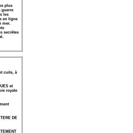
es plus
à guerre
s les
s en ligne
n mer.
ets
s secrètes
l.
 cuits, à
QUES et
oie royale
ement
STERE DE
CTEMENT