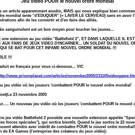
Jeu vidéo POUR le nouvel ordre mondial
s un article apparemment anodin, MAIS qui nous explique bien commen
dre mondial tente "d'EDUQUER" (= LAVER LE CERVEAU) sans en avoir l'
érations afin de les convertir et d'en faire des alliés.
déo sanguinolent est un bon moyen pour toucher les jeunes...
c une extension au jeu vidéo "Battlefield 2", ET DANS LAQUELLE IL EST
 AUX FANS DE JEUX VIDEO D'INCARNER... UN SOLDAT DU NOUVEL 
QUI SE BAT POUR CET INFAME NOUVEL ORDRE MONDIAL !!!
LE !!!
traduit en français pour vous ci-dessous... VIC
ttp://www.prisonplanet.com/articles/november2005/231105videogame.h
u jeu vidéo où les joueurs 'combattent POUR le nouvel ordre mondial'
anet|Le 23 novembre 2005
ur..... Un nouveau jeu vidéo où les joueurs 'combattent POUR le nouvel 
re jeu vidéo Battlefield 2 possède une nouvelle extension appelée "Spec
les forces spéciales"), qui sortira bientôt. Quand le jeu sortira le 22 nov
uvent attendre avec intérêt de combattre POUR le nouvel ordre mondial!
n de EA Games (l'entreprise des créateurs du jeux vidéo):