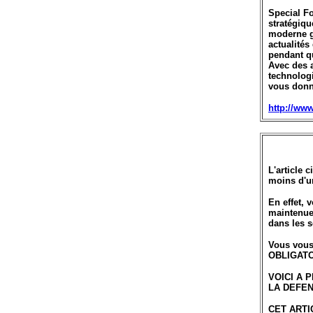
Special Fo
stratégiqu
moderne g
actualités
pendant qu
Avec des a
technologi
vous donn
http://www
L'article 
moins d'un
En effet,
maintenues
dans les s
Vous vous
OBLIGATOI
VOICI A 
LA DEFEN
CET ARTI