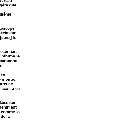
(bureau
ggère que
t même
étoscope
pectateur
[dans] le
reconnaît
 informe le
a personne
e.
 en
ne montre,
orps de
 façon à ce
ckées sur
dentifiant
i, comme la
 de la