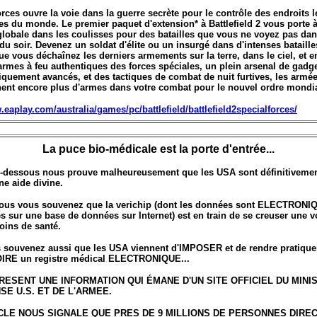
rces ouvre la voie dans la guerre secrète pour le contrôle des endroits l
es du monde. Le premier paquet d'extension* à Battlefield 2 vous porte 
lobale dans les coulisses pour des batailles que vous ne voyez pas dan
 du soir. Devenez un soldat d'élite ou un insurgé dans d'intenses bataille
e vous déchaînez les derniers armements sur la terre, dans le ciel, et e
rmes à feu authentiques des forces spéciales, un plein arsenal de gadg
quement avancés, et des tactiques de combat de nuit furtives, les armée
ent encore plus d'armes dans votre combat pour le nouvel ordre mondia
.eaplay.com/australia/games/pc/battlefield/battlefield2specialforces/
La puce bio-médicale est la porte d'entrée...
ci-dessous nous prouve malheureusement que les USA sont définitivement
e aide divine.
 vous vous souvenez que la verichip (dont les données sont ELECTRONI
 sur une base de données sur Internet) est en train de se creuser une v
oins de santé.
 souvenez aussi que les USA viennent d'IMPOSER et de rendre pratiqu
RE un registre médical ELECTRONIQUE...
PRESENT UNE INFORMATION QUI ÉMANE D'UN SITE OFFICIEL DU MINI
SE U.S. ET DE L'ARMEE.
CLE NOUS SIGNALE QUE PRES DE 9 MILLIONS DE PERSONNES DIRE