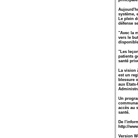
Aujourd'hu
système, e
Le plein d
défense s
"Avec la m
vers le bu
disponible
"Les leçon
patients g
santé pri
La vision 
est un reg
blessure o
aux Etats-
Administra
Un progra
communaut
accès au s
santé.
De l'infor
http://ww
Version 