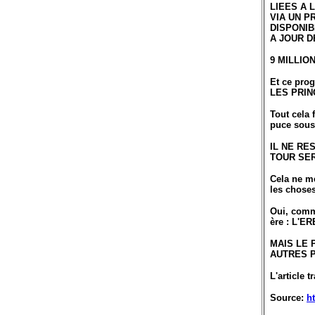
LIEES A L
VIA UN P
DISPONIB
A JOUR DE
9 MILLIO
Et ce pr
LES PRIN
Tout cela 
puce sous-
IL NE RE
TOUR SER
Cela ne me
les chose
Oui, comme
ère : L'
MAIS LE 
AUTRES P
L'article 
Source:
h