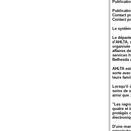
Publicatio
Publicati
Contact po
Contact po
Le système
Le départe
d'AHLTA, s
organisée 
affaires d
services h
Bethesda 
AHLTA est 
sorte avec
leurs fami
Lorsqu'il 
soins de s
ainsi que 
"Les regis
quatre et 
protégés c
électroniq
D'une mani
principale