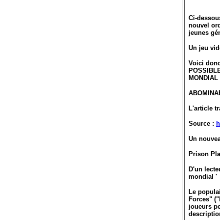
Ci-dessou
nouvel or
jeunes gén
Un jeu vi
Voici don
POSSIBLE
MONDIAL 
ABOMINAB
L'article 
Source :
h
Un nouvea
Prison Pl
D'un lecte
mondial '
Le populai
Forces" ("
joueurs pe
descriptio