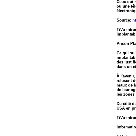
Ceux qui r
ou une tél
électroni
Source:
h
TiVo intro
implantab
Prison Pl
Ce qui sui
implantab
des justif
dans un é
À l'avenir
refusent d
maux de la
de leur ag
les zones 
Du côté de
USA en pré
TiVo intro
Informati