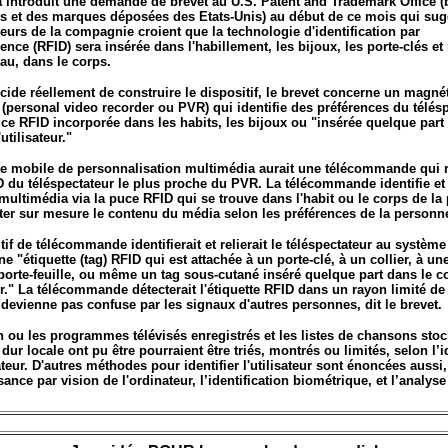
a introduit une demande de brevet au U.S. Patent and Trademark Office 
ts et des marques déposées des Etats-Unis) au début de ce mois qui su
eurs de la compagnie croient que la technologie d'identification par
ence (RFID) sera insérée dans l'habillement, les bijoux, les porte-clés e
au, dans le corps.
cide réellement de construire le dispositif, le brevet concerne un magn
(personal video recorder ou PVR) qui identifie des préférences du télés
ce RFID incorporée dans les habits, les bijoux ou "insérée quelque part 
utilisateur."
e mobile de personnalisation multimédia aurait une télécommande qui 
D du téléspectateur le plus proche du PVR. La télécommande identifie et
 multimédia via la puce RFID qui se trouve dans l'habit ou le corps de l
ter sur mesure le contenu du média selon les préférences de la personn
tif de télécommande identifierait et relierait le téléspectateur au système
une "étiquette (tag) RFID qui est attachée à un porte-clé, à un collier, à u
orte-feuille, ou même un tag sous-cutané inséré quelque part dans le c
eur." La télécommande détecterait l'étiquette RFID dans un rayon limité de
 devienne pas confuse par les signaux d'autres personnes, dit le brevet.
 ou les programmes télévisés enregistrés et les listes de chansons sto
dur locale ont pu être pourraient être triés, montrés ou limités, selon l’i
sateur. D'autres méthodes pour identifier l'utilisateur sont énoncées auss
ance par vision de l'ordinateur, l’identification biométrique, et l’analyse