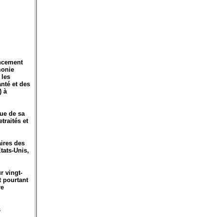
ancement
monie
 les
anté et des
) à
que de sa
traités et
aires des
tats-Unis,
r vingt-
t pourtant
re
s