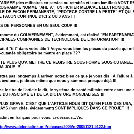
'ARMEE (des militaires en service ou retraités et leurs familles) VONT
ROGRAMME NOMME "AHLTA", UN FICHIER MEDICAL ELECTRONIQUE
LE DE FACON PERMANENTE, "PROTEGE CONTRE LA PERTE" ET QUI 
 FACON CONTINUE D'ICI 2 OU 3 ANS !!!
NS DE PERSONNES EN UN SEUL COUP !!!
ogramme du GOUVERNEMENT, évidemment, est réalisé "EN PARTENARI
CIPALES COMPAGNIES DE TECHNOLOGIE DE L'INFORMATION" !!!
fait-il "tilt" dans votre tête ? Voyez-vous bien les pièces du puzzle qui m
cutanée obligatoire se mettre en place ???
STE PLUS QU'A METTRE CE REGISTRE SOUS FORME SOUS-CUTANEE,
A JOUE !!!
ttra pas longtemps à arriver, notez bien ce que je vous dis ! A l'allure à 
s évoluent, je dirais même que nous y sommes presque déjà !!!
 le titre de l'article le dit, le système de santé militaire entre dans une
ERE DU FASCISME ET DE LA DICTATURE MONDIALISES !!!
PLUS GRAVE, C'EST QUE L'ARTICLE NOUS DIT QU'EN PLUS DES USA, 
AYS (non cités, évidemment) SONT IMPLIQUES DANS CE PROJET !!!
traduit en français pour vous, ci-dessous...Vic.
ttp://www.defenselink.mil/releases/2005/nr20051121-5122.htm