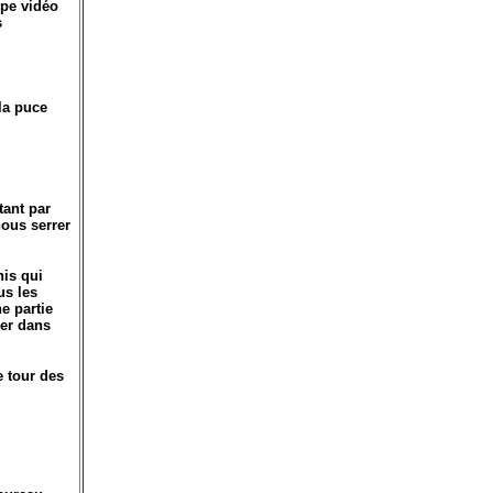
ope vidéo
s
la puce
tant par
nous serrer
nis qui
us les
e partie
rer dans
e tour des