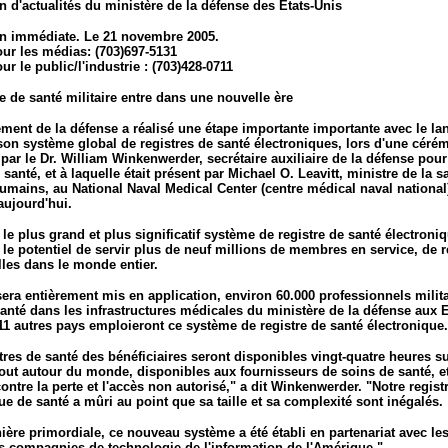
n d'actualités du ministère de la défense des Etats-Unis
on immédiate. Le 21 novembre 2005.
ur les médias: (703)697-5131
ur le public/l'industrie : (703)428-0711
 de santé militaire entre dans une nouvelle ère
ment de la défense a réalisé une étape importante importante avec le l
on système global de registres de santé électroniques, lors d'une céré
par le Dr. William Winkenwerder, secrétaire auxiliaire de la défense pour
e santé, et à laquelle était présent par Michael O. Leavitt, ministre de la s
umains, au National Naval Medical Center (centre médical naval national
aujourd'hui.
le plus grand et plus significatif système de registre de santé électroni
 le potentiel de servir plus de neuf millions de membres en service, de re
lles dans le monde entier.
sera entièrement mis en application, environ 60.000 professionnels milit
anté dans les infrastructures médicales du ministère de la défense aux E
11 autres pays emploieront ce système de registre de santé électronique.
tres de santé des bénéficiaires seront disponibles vingt-quatre heures su
tout autour du monde, disponibles aux fournisseurs de soins de santé, e
ontre la perte et l'accès non autorisé," a dit Winkenwerder. "Notre regist
ue de santé a mûri au point que sa taille et sa complexité sont inégalés.
ère primordiale, ce nouveau système a été établi en partenariat avec le
s compagnies de technologie de l'information de l'Amérique."